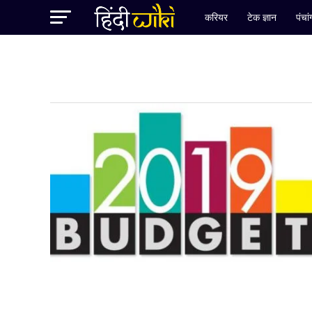
करियर
टेक ज्ञान
पंचा