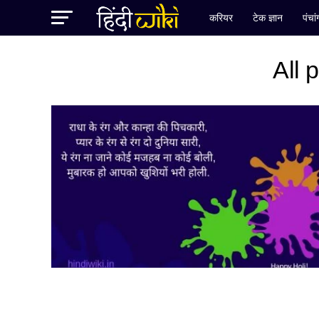
करियर
टेक ज्ञान
पंचा
All 